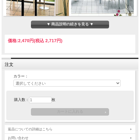
▼ 商品説明の続きを見る ▼
価格:
2,470円
(税込 2,717円)
モダンさと柔和さを併せ持つ、光の角度で変わる表情が魅力。
多彩なテイストにマッチするなめらかな大理石風の質感が特長。
発色にこだわったナチュラルな表情がバルコニーに落ち着きを与えます。
注文
カラー：
購入数：
枚
返品についての詳細はこちら
お問い合わせ