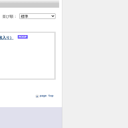
並び順：
枚入り）
page top