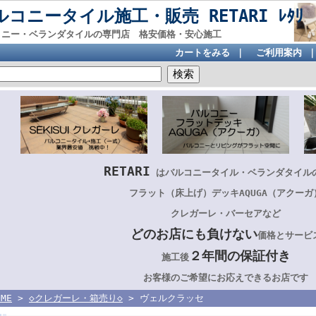
ルコニータイル施工・販売 RETARI ﾚﾀﾘ
コニー・ベランダタイルの専門店 格安価格・安心施工
カートをみる
｜
ご利用案内
RETARI
は
バルコニータイル・ベランダタイル
フラット（床上げ）デッキAQUGA（アクーガ
クレガーレ・バーセアなど
どのお店にも負けない
価格とサービ
２年間の保証付き
施工後
お客様のご希望にお応えできるお店です
OME
>
◇クレガーレ・箱売り◇
> ヴェルクラッセ