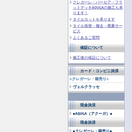
クレガーレ・バーセア・フラ
ットデッキAQUGAの施工も承
ります！
タイルカットを承ります
タイル張替・撤去・廃棄サー
ビス
よくあるご質問
保証について
施工後の保証について
カード・コンビニ決済
◇クレガーレ・箱売り◇
ヴェルクラッセ
現金決済
◆AQUGA（アクーガ）◆
現金決済
◆クレガーレ・箱売り◆