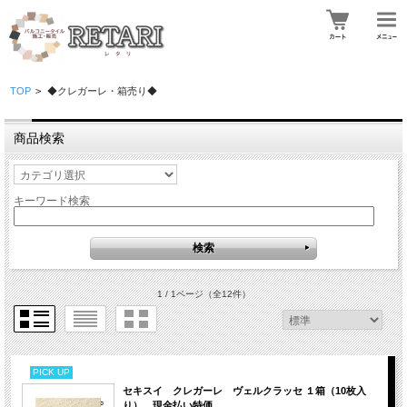
TOP
>
◆クレガーレ・箱売り◆
商品検索
キーワード検索
1 / 1ページ
（全12件）
PICK UP
セキスイ クレガーレ ヴェルクラッセ １箱（10枚入
り） 現金払い特価