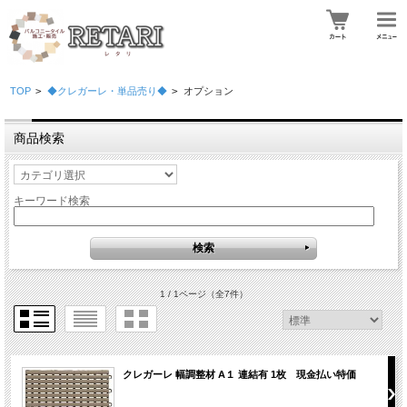
TOP
>
◆クレガーレ・単品売り◆
>
オプション
商品検索
キーワード検索
1 / 1ページ
（全7件）
クレガーレ 幅調整材 A１ 連結有 1枚 現金払い特価